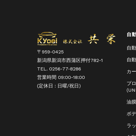
自
自
〒959-0425
自
新潟県新潟市西蒲区押付782-1
TEL. 0256-77-8286
カ
営業時間 09:00-18:00
プ
(定休日 : 日曜/祝日)
(UN
油
ボ
ラ