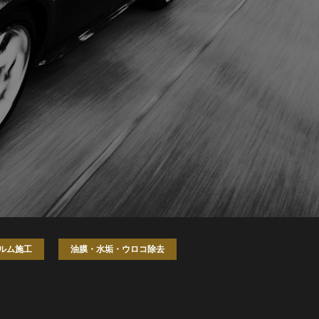
ルム施工
油膜・水垢・ウロコ除去