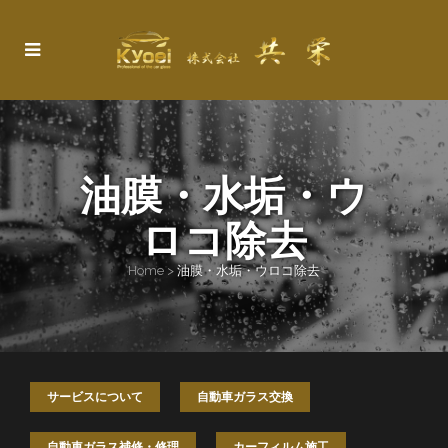
油膜・水垢・ウ
ロコ除去
Home
>
油膜・水垢・ウロコ除去
サービスについて
自動車ガラス交換
自動車ガラス補修・修理
カーフィルム施工